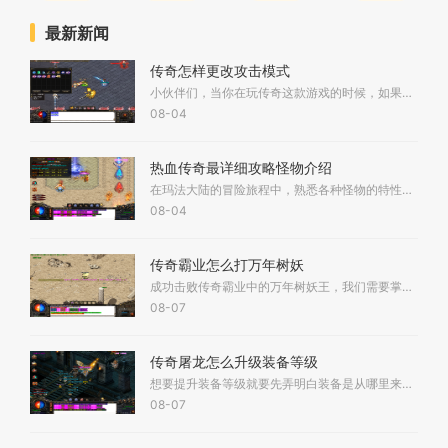
最新新闻
传奇怎样更改攻击模式
小伙伴们，当你在玩传奇这款游戏的时候，如果想更改攻击模式，可以试着按下键盘上的Ctrl加H组合键。通过这个简单的操作，你就能在不同的攻击模式之间进行切换。目前常见的攻击模
08-04
热血传奇最详细攻略怪物介绍
在玛法大陆的冒险旅程中，熟悉各种怪物的特性至关重要。我们从最基础的怪物说起，那些在1-10级区域游荡的小家伙们，比如温顺的鹿和不会主动攻击的蝙蝠，都是咱们初入江湖时理想
08-04
传奇霸业怎么打万年树妖
成功击败传奇霸业中的万年树妖王，我们需要掌握它的核心特点和基本要求。这个boss最为独特的地方在于它会开启三种不同属性的护盾防护，分别降低物理、魔法和道术攻击带来的伤害
08-07
传奇屠龙怎么升级装备等级
想要提升装备等级就要先弄明白装备是从哪里来的。在传奇屠龙里，装备获取可不是一件简单的事情，需要小伙伴们花费不少心思。最常见的方式就是去挑战那些强大的BOSS，有些特定的
08-07