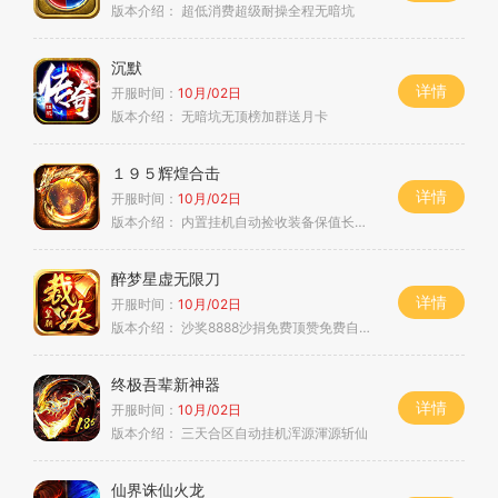
版本介绍：
超低消费超级耐操全程无暗坑
沉默
详情
开服时间：
10月/02日
版本介绍：
无暗坑无顶榜加群送月卡
１９５辉煌合击
详情
开服时间：
10月/02日
版本介绍：
内置挂机自动捡收装备保值长期耐玩
醉梦星虚无限刀
详情
开服时间：
10月/02日
版本介绍：
沙奖8888沙捐免费顶赞免费自动挂机
终极吾辈新神器
详情
开服时间：
10月/02日
版本介绍：
三天合区自动挂机浑源渾源斩仙
仙界诛仙火龙