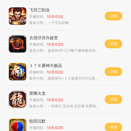
飞羽三职业
详情
开服时间：
10月/02日
版本介绍：
一个字玩得爽
古惑仔洪兴超变
详情
开服时间：
10月/02日
版本介绍：
超多BUFF刀刀鞭尸爆终极自动捡物
１７６屠神大极品
详情
开服时间：
10月/02日
版本介绍：
超级神力+１９速度400%元素暴击+６６
荣耀火龙
详情
开服时间：
10月/02日
版本介绍：
一切靠打.无沙捐.无狂暴.无赞助.长期服
轮回沉默
详情
开服时间：
10月/02日