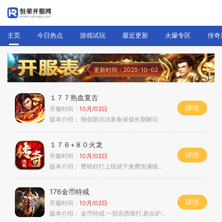
主页
今日热点
游戏试玩
最近更新
火爆专区
传奇
更新时间：2025-10-02
１７７热血复古
详情
开服时间：
10月/02日
版本介绍：
独创新玩法装备保值长期耐玩
１７６+８０火龙
详情
开服时间：
10月/02日
版本介绍：
赞助好打上线就干免费泡满级独家
176金币特戒
详情
开服时间：
10月/02日
版本介绍：
金币特戒.一切东西靠打.新出炉长久服